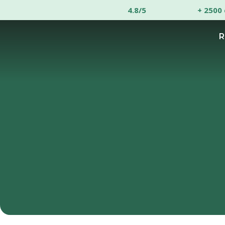
4.8/5
+ 2500 
R